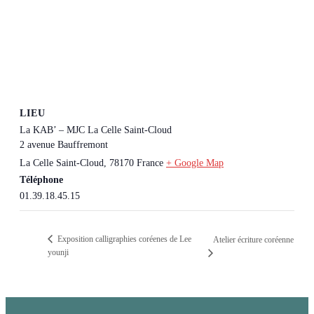
LIEU
La KAB’ – MJC La Celle Saint-Cloud
2 avenue Bauffremont
La Celle Saint-Cloud
,
78170
France
+ Google Map
Téléphone
01.39.18.45.15
Exposition calligraphies coréenes de Lee
Atelier écriture coréenne
younji