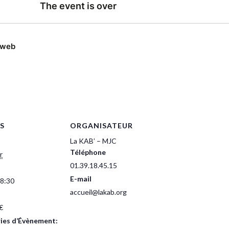
S
ORGANISATEUR
La KAB’ – MJC
Téléphone
r
01.39.18.45.15
E-mail
18:30
accueil@lakab.org
€
ies d’Évènement: