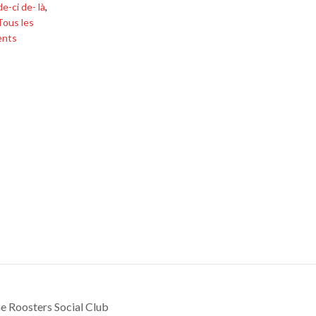
de-ci de- là
,
Tous les
ents
he Roosters Social Club