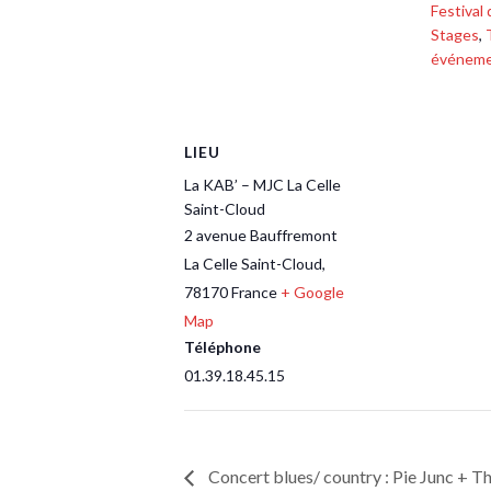
Festival 
Stages
,
événem
LIEU
La KAB’ – MJC La Celle
Saint-Cloud
2 avenue Bauffremont
La Celle Saint-Cloud
,
78170
France
+ Google
Map
Téléphone
01.39.18.45.15
Concert blues/ country : Pie Junc + T