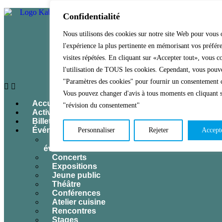
Confidentialité
Nous utilisons des cookies sur notre site Web pour vous o
l'expérience la plus pertinente en mémorisant vos préfére
visites répétées. En cliquant sur «Accepter tout», vous c
l'utilisation de TOUS les cookies. Cependant, vous pouve
"Paramètres des cookies" pour fournir un consentement 
Vous pouvez changer d'avis à tous moments en cliquant 
Accueil
"révision du consentement"
Activités & Inscriptions
Billetterie
Événements
Personnaliser
Rejeter
Accept
Tous les
événements
Concerts
Expositions
Jeune public
Théâtre
Conférences
Atelier cuisine
Rencontres
Stages