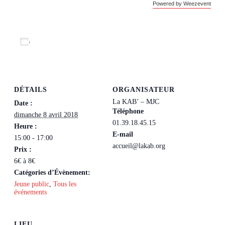
Powered by Weezevent
Ajouter au calendrier
DÉTAILS
ORGANISATEUR
La KAB’ – MJC
Date :
Téléphone
dimanche 8 avril 2018
01.39.18.45.15
Heure :
E-mail
15:00 - 17:00
accueil@lakab.org
Prix :
6€ à 8€
Catégories d’Évènement:
Jeune public
,
Tous les
événements
LIEU