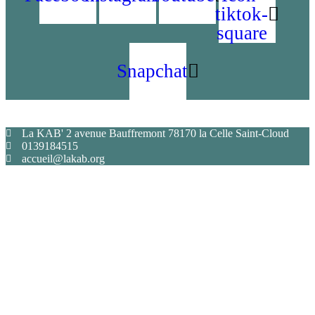
tiktok-
square
Snapchat
La KAB' 2 avenue Bauffremont 78170 la Celle Saint-Cloud
0139184515
accueil@lakab.org