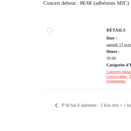
Concert debout : 8€/6€ (adhérents MJC)
DÉTAILS
Ajouter au calendrier
Date :
samedi 13 oct
Heure :
20:00
Catégories d
Concerts musiq
Convivialité
,
T
événements
P’tit bal d’automne : 3 fois rien + « ba