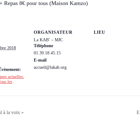
 + Repas 8€ pour tous (Maison Kamzo)
ORGANISATEUR
LIEU
La KAB’ – MJC
Téléphone
obre 2018
01.39.18.45.15
E-mail
accueil@lakab.org
’Évènement:
ues actuelles
,
ous les
l à la voix »
E