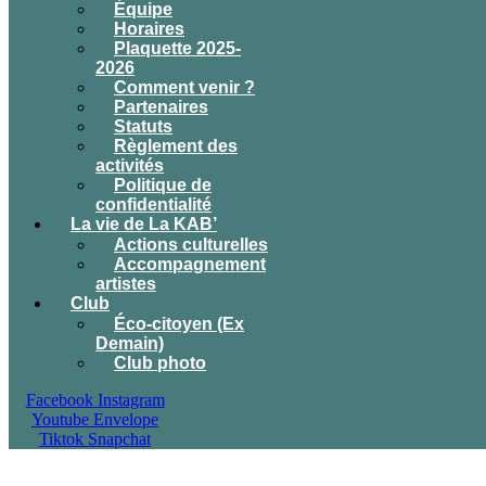
Équipe
Horaires
Plaquette 2025-
2026
Comment venir ?
Partenaires
Statuts
Règlement des
activités
Politique de
confidentialité
La vie de La KAB’
Actions culturelles
Accompagnement
artistes
Club
Éco-citoyen (Ex
Demain)
Club photo
Facebook
Instagram
Youtube
Envelope
Tiktok
Snapchat