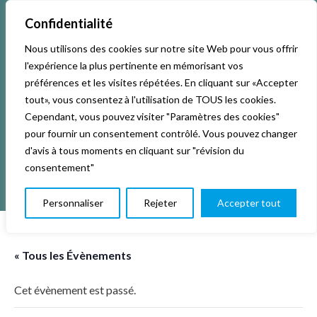
Confidentialité
Nous utilisons des cookies sur notre site Web pour vous offrir
Accueil
Activités & Inscriptions
Billetterie
l'expérience la plus pertinente en mémorisant vos
préférences et les visites répétées. En cliquant sur «Accepter
Événements
Studios
L’association
tout», vous consentez à l'utilisation de TOUS les cookies.
Cependant, vous pouvez visiter "Paramètres des cookies"
pour fournir un consentement contrôlé. Vous pouvez changer
La vie de La KAB’
Club
d'avis à tous moments en cliquant sur "révision du
consentement"
Personnaliser
Rejeter
Accepter tout
« Tous les Évènements
Cet évènement est passé.