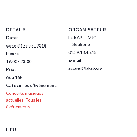
DÉTAILS
ORGANISATEUR
Date :
La KAB’ – MJC
Téléphone
samedi 17 mars 2018
01.39.18.45.15
Heure :
E-mail
19:00 - 23:00
accueil@lakab.org
Prix :
6€ à 16€
Catégories d’Évènement:
Concerts musiques
actuelles
,
Tous les
événements
LIEU