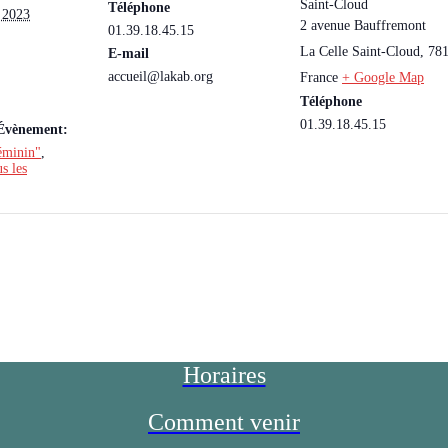
Saint-Cloud
Téléphone
 2023
2 avenue Bauffremont
01.39.18.45.15
La Celle Saint-Cloud
,
78
E-mail
accueil@lakab.org
France
+ Google Map
Téléphone
01.39.18.45.15
’Évènement:
éminin"
,
s les
Horaires
Comment venir