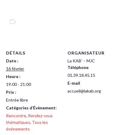
Ajouter au calendrier
DÉTAILS
ORGANISATEUR
Date :
La KAB’ – MJC
Téléphone
16 février
01.39.18.45.15
Heure :
E-mail
19:00 - 21:00
accueil@lakab.org
Prix :
Entrée libre
Catégories d’Évènement:
Rencontre
,
Rendez-vous
thématiques
,
Tous les
événements