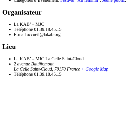
Catégories d’Évènement:
Festival "Au féminin"
,
Jeune public
,
Organisateur
La KAB’ – MJC
Téléphone
01.39.18.45.15
E-mail
accueil@lakab.org
Lieu
La KAB’ – MJC La Celle Saint-Cloud
2 avenue Bauffremont
La Celle Saint-Cloud
,
78170
France
+ Google Map
Téléphone
01.39.18.45.15