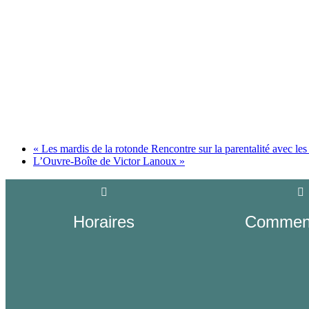
«
Les mardis de la rotonde Rencontre sur la parentalité avec les
L’Ouvre-Boîte de Victor Lanoux
»
Horaires
Comment