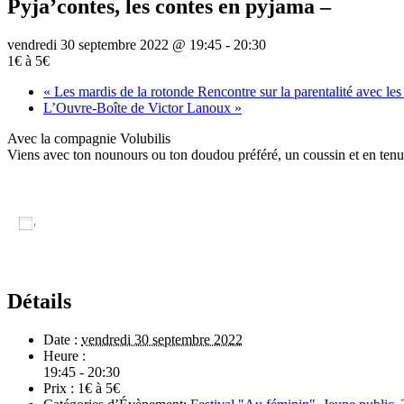
Pyja’contes, les contes en pyjama –
vendredi 30 septembre 2022 @ 19:45
-
20:30
1€ à 5€
«
Les mardis de la rotonde Rencontre sur la parentalité avec les
L’Ouvre-Boîte de Victor Lanoux
»
Avec la compagnie Volubilis
Viens avec ton nounours ou ton doudou préféré, un coussin et en tenue 
Ajouter au calendrier
Détails
Date :
vendredi 30 septembre 2022
Heure :
19:45 - 20:30
Prix :
1€ à 5€