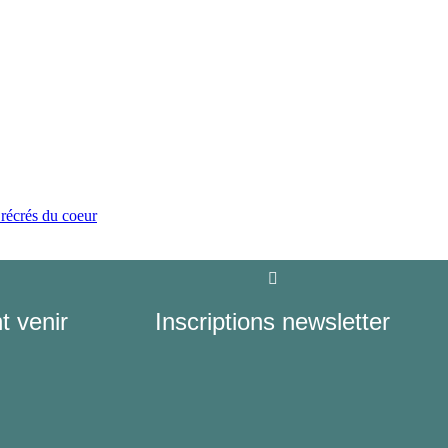
 récrés du coeur
 venir
Inscriptions newsletter