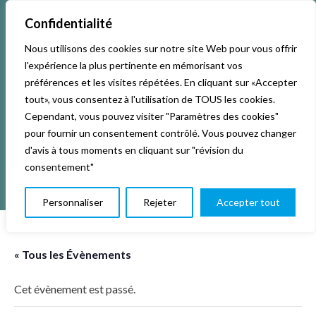
Confidentialité
Nous utilisons des cookies sur notre site Web pour vous offrir
Accueil
Activités & Inscriptions
Billetterie
l'expérience la plus pertinente en mémorisant vos
préférences et les visites répétées. En cliquant sur «Accepter
Événements
Studios
L’association
tout», vous consentez à l'utilisation de TOUS les cookies.
Cependant, vous pouvez visiter "Paramètres des cookies"
pour fournir un consentement contrôlé. Vous pouvez changer
La vie de La KAB’
Club
d'avis à tous moments en cliquant sur "révision du
consentement"
Personnaliser
Rejeter
Accepter tout
« Tous les Évènements
Cet évènement est passé.