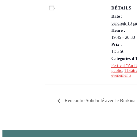
DÉTAILS
Ajouter au calendrier
Date :
vendredi 13 ja
Heure :
19:45 - 20:30
Prix :
1€ à 5€
Catégories d
Festival "Au f
public
,
Théâtr
événements
Rencontre Solidarité avec le Burkina