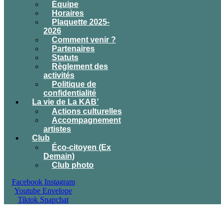
Équipe
Horaires
Plaquette 2025-
2026
Comment venir ?
Partenaires
Statuts
Règlement des
activités
Politique de
confidentialité
La vie de La KAB’
Actions culturelles
Accompagnement
artistes
Club
Éco-citoyen (Ex
Demain)
Club photo
Facebook
Instagram
Youtube
Envelope
Tiktok
Snapchat