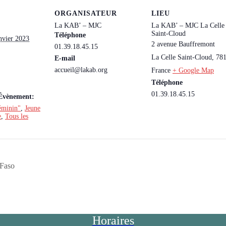
ORGANISATEUR
LIEU
La KAB’ – MJC
La KAB’ – MJC La Celle
Saint-Cloud
Téléphone
nvier 2023
2 avenue Bauffremont
01.39.18.45.15
La Celle Saint-Cloud
,
78
E-mail
accueil@lakab.org
France
+ Google Map
Téléphone
01.39.18.45.15
’Évènement:
éminin"
,
Jeune
e
,
Tous les
 Faso
Horaires