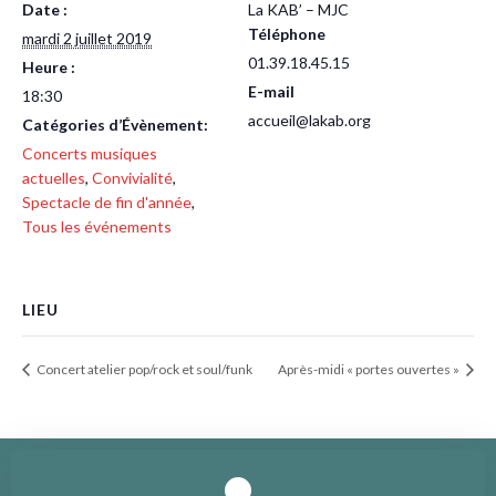
Date :
La KAB’ – MJC
Téléphone
mardi 2 juillet 2019
01.39.18.45.15
Heure :
E-mail
18:30
accueil@lakab.org
Catégories d’Évènement:
Concerts musiques
actuelles
,
Convivialité
,
Spectacle de fin d'année
,
Tous les événements
LIEU
Concert atelier pop/rock et soul/funk
Après-midi « portes ouvertes »