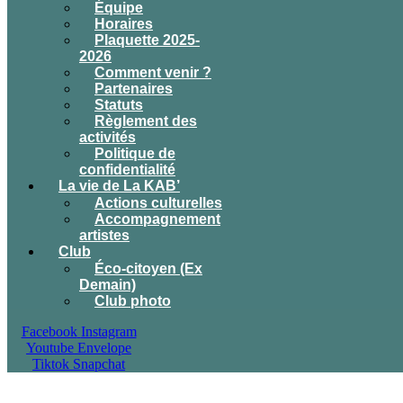
Équipe
Horaires
Plaquette 2025-
2026
Comment venir ?
Partenaires
Statuts
Règlement des
activités
Politique de
confidentialité
La vie de La KAB’
Actions culturelles
Accompagnement
artistes
Club
Éco-citoyen (Ex
Demain)
Club photo
Facebook
Instagram
Youtube
Envelope
Tiktok
Snapchat