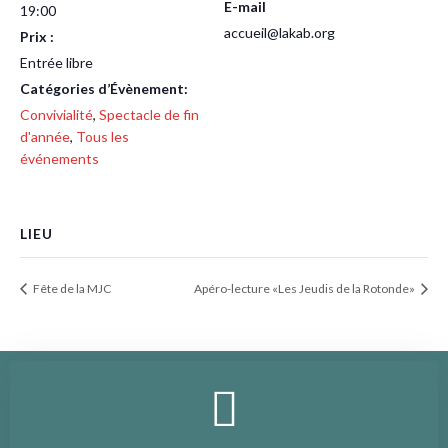
E-mail
19:00
accueil@lakab.org
Prix :
Entrée libre
Catégories d’Évènement:
Convivialité
,
Spectacle de fin
d'année
,
Tous les
événements
LIEU
Fête de la MJC
Apéro-lecture «Les Jeudis de la Rotonde»