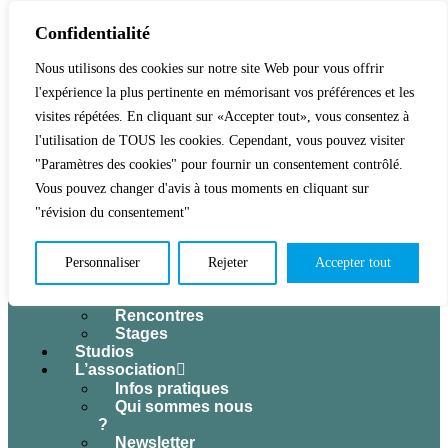
Confidentialité
Nous utilisons des cookies sur notre site Web pour vous offrir
l'expérience la plus pertinente en mémorisant vos préférences et les
Accueil
Activités & Inscriptions
visites répétées. En cliquant sur «Accepter tout», vous consentez à
Billetterie
l'utilisation de TOUS les cookies. Cependant, vous pouvez visiter
Événements
"Paramètres des cookies" pour fournir un consentement contrôlé.
Tous les
Vous pouvez changer d'avis à tous moments en cliquant sur
événements
Concerts
"révision du consentement"
Expositions
Jeune public
Théâtre
Personnaliser
Rejeter
Accepter tout
Conférences
Atelier cuisine
Rencontres
Stages
Studios
L’association
Infos pratiques
Qui sommes nous
?
Newsletter