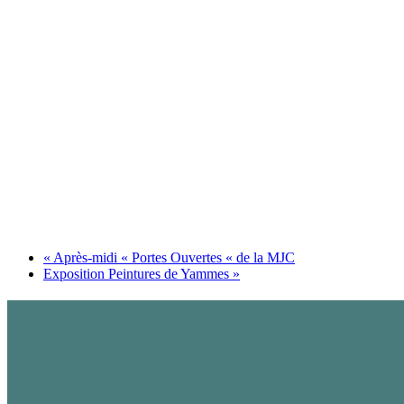
«
Après-midi « Portes Ouvertes « de la MJC
Exposition Peintures de Yammes
»