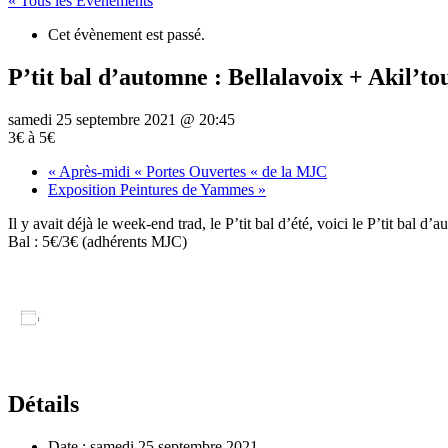
« Tous les Évènements
Cet évènement est passé.
P’tit bal d’automne : Bellalavoix + Akil’to
samedi 25 septembre 2021 @ 20:45
3€ à 5€
«
Après-midi « Portes Ouvertes « de la MJC
Exposition Peintures de Yammes
»
Il y avait déjà le week-end trad, le P’tit bal d’été, voici le P’tit bal
Bal : 5€/3€ (adhérents MJC)
Ajouter au calendrier
Détails
Date :
samedi 25 septembre 2021