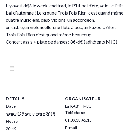
Il y avait déjà le week-end trad, le P’tit bal d’été, voici le P’tit
bal d’automne ! Le groupe Trois Fois Rien, c’est quand même
quatre musiciens, deux violons, un accordéon,
un cistre, un violoncelle, une flûte à bec, un kazoo… Alors
Trois Fois Rien c’est quand même beaucoup.
Concert assis + piste de danses : 8€/6€ (adhérents MJC)
Ajouter au calendrier
DÉTAILS
ORGANISATEUR
Date :
La KAB’ – MJC
Téléphone
samedi 29 septembre 2018
01.39.18.45.15
Heure :
E-mail
20:45