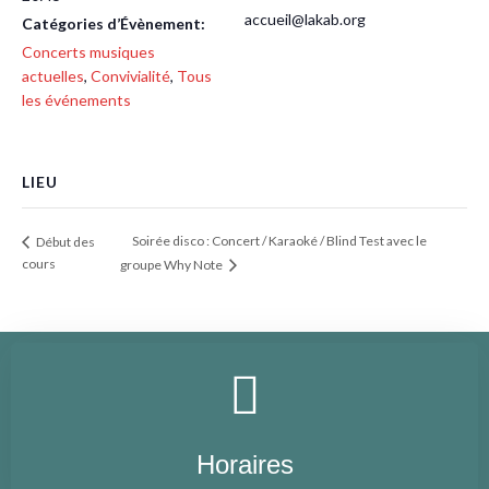
accueil@lakab.org
Catégories d’Évènement:
Concerts musiques
actuelles
,
Convivialité
,
Tous
les événements
LIEU
Soirée disco : Concert / Karaoké / Blind Test avec le
Début des
cours
groupe Why Note
Horaires