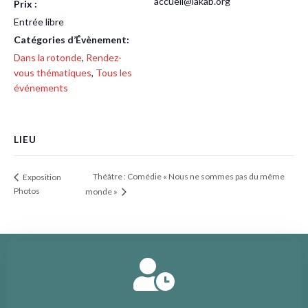
accueil@lakab.org
Prix :
Entrée libre
Catégories d’Évènement:
Dans la rotonde
,
Rendez-
vous thématiques
,
Tous les
événements
LIEU
Théâtre : Comédie « Nous ne sommes pas du même
Exposition
Photos
monde »