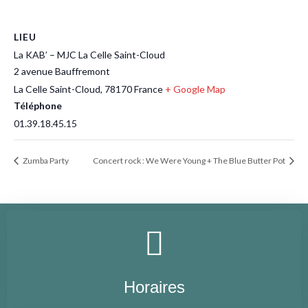
LIEU
La KAB’ – MJC La Celle Saint-Cloud
2 avenue Bauffremont
La Celle Saint-Cloud
,
78170
France
+ Google Map
Téléphone
01.39.18.45.15
Zumba Party
Concert rock : We Were Young + The Blue Butter Pot
Horaires