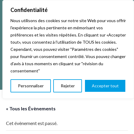
Confidentialité
Nous utilisons des cookies sur notre site Web pour vous offrir
Accueil
Activités & Inscriptions
Billetterie
l'expérience la plus pertinente en mémorisant vos
préférences et les visites répétées. En cliquant sur «Accepter
Événements
Studios
L’association
tout», vous consentez à l'utilisation de TOUS les cookies.
Cependant, vous pouvez visiter "Paramètres des cookies"
pour fournir un consentement contrôlé. Vous pouvez changer
La vie de La KAB’
Club
d'avis à tous moments en cliquant sur "révision du
consentement"
Personnaliser
Rejeter
Accepter tout
« Tous les Évènements
Cet évènement est passé.