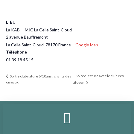
LIEU
La KAB’ – MJC La Celle Saint-Cloud
2 avenue Bauffremont
La Celle Saint-Cloud
,
78170
France
+ Google Map
Téléphone
01.39.18.45.15
Soirée lecture avec le club éco-
Sortie club nature 6/10ans : chants des
oiseaux
citoyen