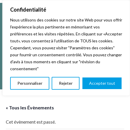
Confidentialité
Nous utilisons des cookies sur notre site Web pour vous offrir
Accueil
l'expérience la plus pertinente en mémorisant vos
Activités & Inscriptions
Billetterie
préférences et les visites répétées. En cliquant sur «Accepter
tout», vous consentez à l'utilisation de TOUS les cookies.
Événements
Studios
L’association
Cependant, vous pouvez visiter "Paramètres des cookies"
pour fournir un consentement contrôlé. Vous pouvez changer
La vie de La KAB’
Club
d'avis à tous moments en cliquant sur "révision du
consentement"
Personnaliser
Rejeter
Accepter tout
« Tous les Évènements
Cet évènement est passé.