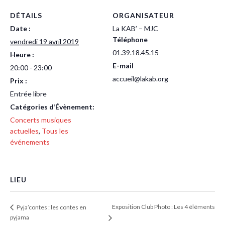
DÉTAILS
ORGANISATEUR
Date :
La KAB’ – MJC
Téléphone
vendredi 19 avril 2019
01.39.18.45.15
Heure :
E-mail
20:00 - 23:00
accueil@lakab.org
Prix :
Entrée libre
Catégories d’Évènement:
Concerts musiques
actuelles
,
Tous les
événements
LIEU
Exposition Club Photo : Les 4 éléments
Pyja’contes : les contes en
pyjama