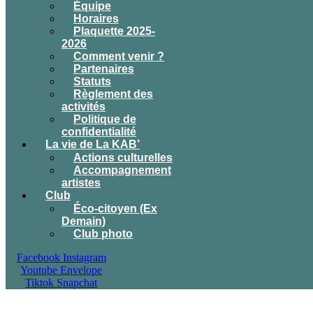
Équipe
Horaires
Plaquette 2025-
2026
Comment venir ?
Partenaires
Statuts
Règlement des
activités
Politique de
confidentialité
La vie de La KAB’
Actions culturelles
Accompagnement
artistes
Club
Éco-citoyen (Ex
Demain)
Club photo
Facebook
Instagram
Youtube
Envelope
Tiktok
Snapchat