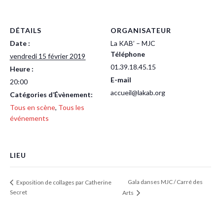
DÉTAILS
ORGANISATEUR
Date :
La KAB’ – MJC
Téléphone
vendredi 15 février 2019
01.39.18.45.15
Heure :
E-mail
20:00
accueil@lakab.org
Catégories d’Évènement:
Tous en scène
,
Tous les
événements
LIEU
Gala danses MJC / Carré des
Exposition de collages par Catherine
Secret
Arts