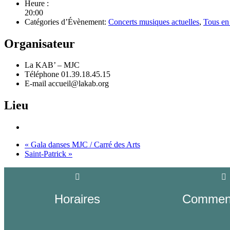
Heure :
20:00
Catégories d’Évènement:
Concerts musiques actuelles
,
Tous en
Organisateur
La KAB’ – MJC
Téléphone
01.39.18.45.15
E-mail
accueil@lakab.org
Lieu
«
Gala danses MJC / Carré des Arts
Saint-Patrick
»
Horaires
Comment