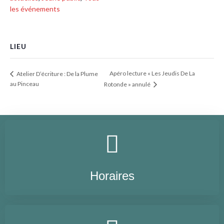
les événements
LIEU
Apéro lecture « Les Jeudis De La
Atelier D’écriture : De la Plume
au Pinceau
Rotonde » annulé
Horaires