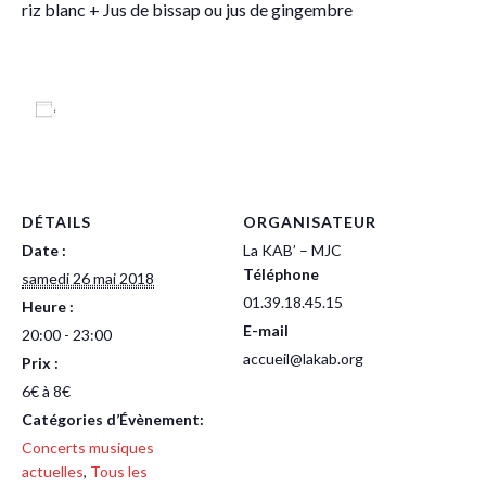
riz blanc + Jus de bissap ou jus de gingembre
Ajouter au calendrier
DÉTAILS
ORGANISATEUR
Date :
La KAB’ – MJC
Téléphone
samedi 26 mai 2018
01.39.18.45.15
Heure :
E-mail
20:00 - 23:00
accueil@lakab.org
Prix :
6€ à 8€
Catégories d’Évènement:
Concerts musiques
actuelles
,
Tous les