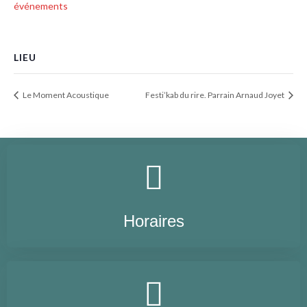
événements
LIEU
Le Moment Acoustique
Festi’kab du rire. Parrain Arnaud Joyet
Horaires