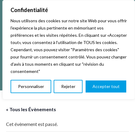
Confidentialité
Nous utilisons des cookies sur notre site Web pour vous offrir
Accueil
Activités & Inscriptions
Billetterie
l'expérience la plus pertinente en mémorisant vos
préférences et les visites répétées. En cliquant sur «Accepter
Événements
Studios
L’association
tout», vous consentez à l'utilisation de TOUS les cookies.
Cependant, vous pouvez visiter "Paramètres des cookies"
pour fournir un consentement contrôlé. Vous pouvez changer
La vie de La KAB’
Club
d'avis à tous moments en cliquant sur "révision du
consentement"
Personnaliser
Rejeter
Accepter tout
« Tous les Évènements
Cet évènement est passé.