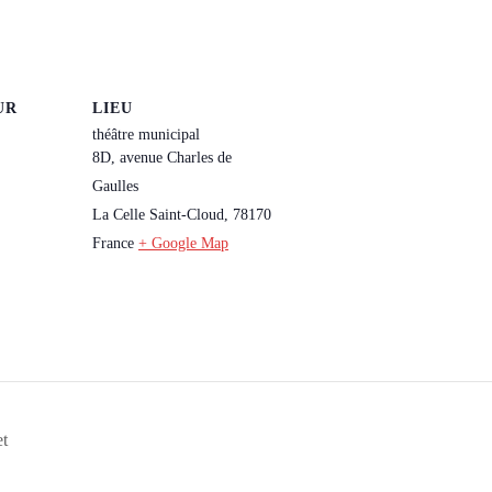
UR
LIEU
théâtre municipal
8D, avenue Charles de
Gaulles
La Celle Saint-Cloud
,
78170
France
+ Google Map
et