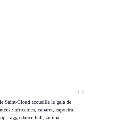
Ajouter au calendrier
e Saint-Cloud accueille le gala de
tées : africaines, cabaret, capoeira,
hop, ragga dance hall, zumba .