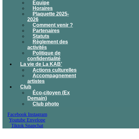
Équipe
Horaires
Plaquette 2025-
2026
Comment venir ?
Partenaires
Statuts
Règlement des
activités
Politique de
confidentialité
La vie de La KAB’
Actions culturelles
Accompagnement
artistes
Club
Éco-citoyen (Ex
Demain)
Club photo
Facebook
Instagram
Youtube
Envelope
Tiktok
Snapchat