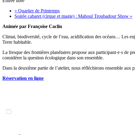
Entrée libre
«
Quartier de Printemps
Soirée cabaret (cirque et magie) : Maboul Troubadour Show
»
Animée par Françoise Caclin
Climat, biodiversité, cycle de l’eau, acidification des océans… Les e
Terre habitable.
La fresque des frontières planétaires propose aux participant·e·s de pre
considérer la question écologique dans son ensemble.
Dans la deuxième partie de l’atelier, nous réfléchirons ensemble aux pis
Réservation en ligne
Ajouter au calendrier