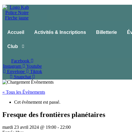
Accueil
Activités & Inscriptions
Billetterie
É
Club
Facebook
Instagram
Youtube
Envelope
Tiktok
Snapchat
« Tous les Évènements
Cet évènement est passé.
Fresque des frontières planétaires
mardi 23 avril 2024 @ 19:00
-
22:00