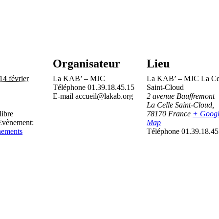
Organisateur
Lieu
14 février
La KAB’ – MJC
La KAB’ – MJC La Ce
Téléphone
01.39.18.45.15
Saint-Cloud
E-mail
accueil@lakab.org
2 avenue Bauffremont
La Celle Saint-Cloud
,
libre
78170
France
+ Goog
Évènement:
Map
nements
Téléphone
01.39.18.45