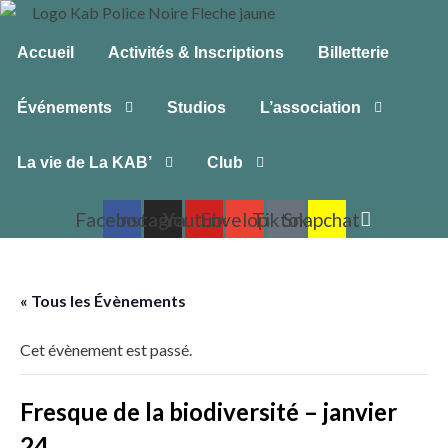
Accueil
Activités & Inscriptions
Billetterie
Événements
Studios
L’association
La vie de La KAB’
Club
Facebook
Instagram
Youtube
Envelope
Tiktok
Snapchat
« Tous les Évènements
Cet évènement est passé.
Fresque de la biodiversité – janvier
24