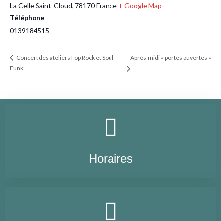
La Celle Saint-Cloud
,
78170
France
+ Google Map
Téléphone
0139184515
Après-midi « portes ouvertes »
Concert des ateliers Pop Rock et Soul
Funk
Horaires