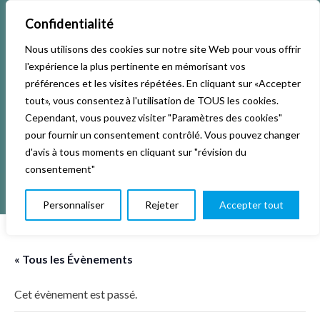
Confidentialité
Nous utilisons des cookies sur notre site Web pour vous offrir
Accueil
Activités & Inscriptions
Billetterie
l'expérience la plus pertinente en mémorisant vos
préférences et les visites répétées. En cliquant sur «Accepter
Événements
Studios
L’association
tout», vous consentez à l'utilisation de TOUS les cookies.
Cependant, vous pouvez visiter "Paramètres des cookies"
pour fournir un consentement contrôlé. Vous pouvez changer
La vie de La KAB’
Club
d'avis à tous moments en cliquant sur "révision du
consentement"
Personnaliser
Rejeter
Accepter tout
« Tous les Évènements
Cet évènement est passé.