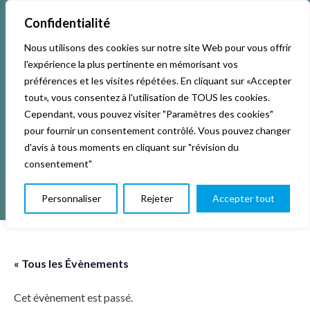
Confidentialité
Nous utilisons des cookies sur notre site Web pour vous offrir
Accueil
Activités & Inscriptions
Billetterie
l'expérience la plus pertinente en mémorisant vos
préférences et les visites répétées. En cliquant sur «Accepter
Événements
Studios
L’association
tout», vous consentez à l'utilisation de TOUS les cookies.
Cependant, vous pouvez visiter "Paramètres des cookies"
pour fournir un consentement contrôlé. Vous pouvez changer
La vie de La KAB’
Club
d'avis à tous moments en cliquant sur "révision du
consentement"
Personnaliser
Rejeter
Accepter tout
« Tous les Évènements
Cet évènement est passé.