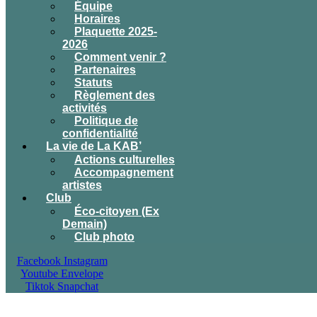
Équipe
Horaires
Plaquette 2025-
2026
Comment venir ?
Partenaires
Statuts
Règlement des
activités
Politique de
confidentialité
La vie de La KAB’
Actions culturelles
Accompagnement
artistes
Club
Éco-citoyen (Ex
Demain)
Club photo
Facebook
Instagram
Youtube
Envelope
Tiktok
Snapchat