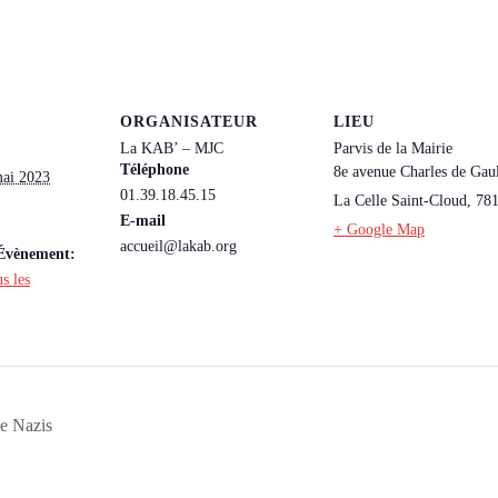
ORGANISATEUR
LIEU
La KAB’ – MJC
Parvis de la Mairie
Téléphone
8e avenue Charles de Gau
ai 2023
01.39.18.45.15
La Celle Saint-Cloud
,
78
E-mail
+ Google Map
accueil@lakab.org
’Évènement:
s les
de Nazis