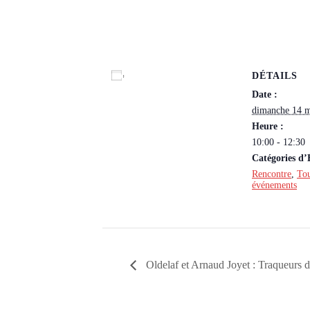
DÉTAILS
Ajouter au calendrier
Date :
dimanche 14 m
Heure :
10:00 - 12:30
Catégories d
Rencontre
,
Tou
événements
Oldelaf et Arnaud Joyet : Traqueurs 