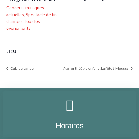
Concerts musiques
actuelles
,
Spectacle de fin
d'année
,
Tous les
événements
LIEU
Gala de danse
Atelier théâtre enfant : La fête à Moussa
Horaires