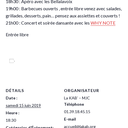
18h30 : Apéro avec les Bellalavoix
19h00 : Barbecues ouverts , entrée libre venez avec salades,
grillades, desserts, pain… pensez aux assiettes et couverts !
21h00 : Concert et soirée dansante avec les
WHY NOTE
Entrée libre
Ajouter au calendrier
DÉTAILS
ORGANISATEUR
Date :
La KAB’ – MJC
Téléphone
samedi 15 juin 2019
01.39.18.45.15
Heure :
E-mail
18:30
accueil@lakab.org
Catégories d’Évènement: