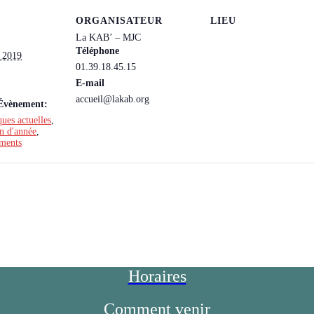
ORGANISATEUR
LIEU
La KAB’ – MJC
Téléphone
n 2019
01.39.18.45.15
E-mail
accueil@lakab.org
’Évènement:
ues actuelles
,
in d'année
,
ements
Horaires
Comment venir