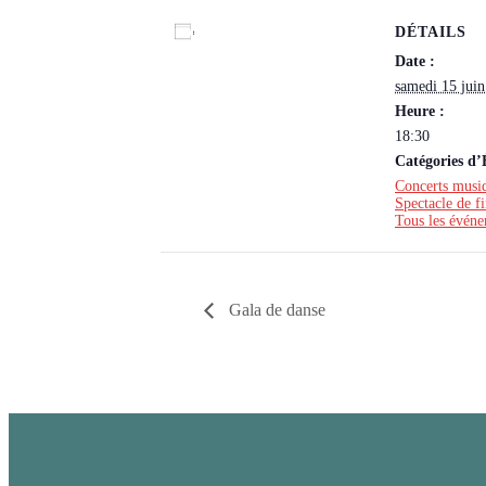
DÉTAILS
Ajouter au calendrier
Date :
samedi 15 jui
Heure :
18:30
Catégories d
Concerts musiq
Spectacle de f
Tous les évén
Gala de danse