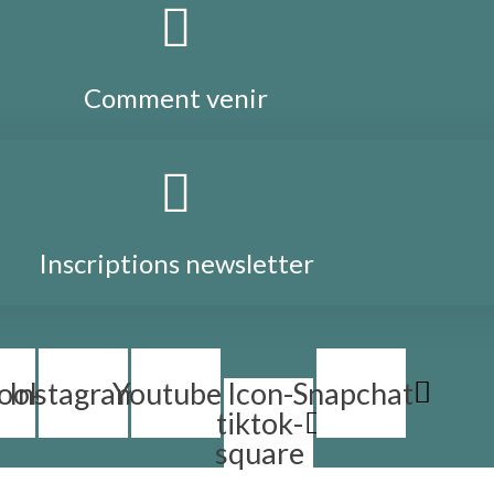
Comment venir
Inscriptions newsletter
ook
Instagram
Youtube
Icon-
Snapchat
tiktok-
square