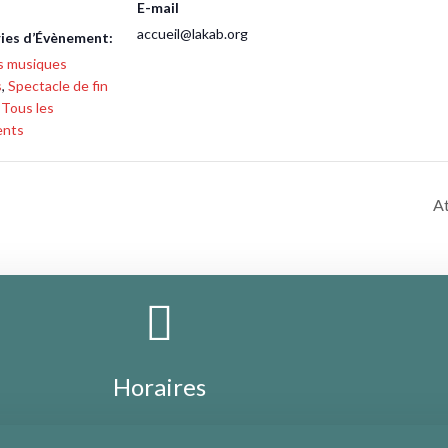
E-mail
accueil@lakab.org
ies d’Évènement:
s musiques
s
,
Spectacle de fin
,
Tous les
ents
At
Horaires