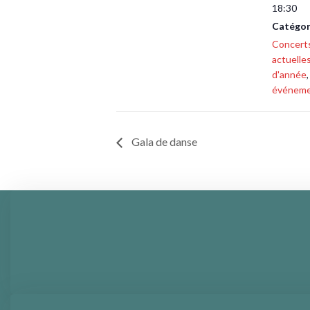
18:30
Catégor
Concert
actuelle
d'année
événem
Gala de danse