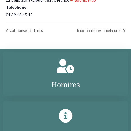
La Celle Saint-Cloud
,
78170
France
+ Google Map
Téléphone
01.39.18.45.15
Gala danses de la MJC
jeux d’écritures et peintures
Horaires