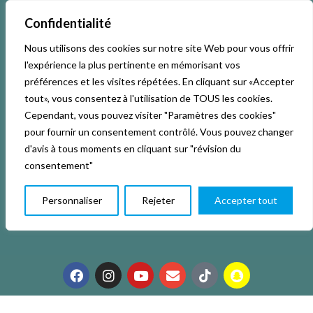
Confidentialité
Nous utilisons des cookies sur notre site Web pour vous offrir
l'expérience la plus pertinente en mémorisant vos
préférences et les visites répétées. En cliquant sur «Accepter
tout», vous consentez à l'utilisation de TOUS les cookies.
Cependant, vous pouvez visiter "Paramètres des cookies"
pour fournir un consentement contrôlé. Vous pouvez changer
Accueil
Activités & Inscriptions
Billetterie
d'avis à tous moments en cliquant sur "révision du
consentement"
Événements
Studios
L’association
Personnaliser
Rejeter
Accepter tout
La vie de La KAB’
Club