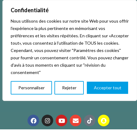
Confidentialité
Nous utilisons des cookies sur notre site Web pour vous offrir
l'expérience la plus pertinente en mémorisant vos
préférences et les visites répétées. En cliquant sur «Accepter
tout», vous consentez à l'utilisation de TOUS les cookies.
Cependant, vous pouvez visiter "Paramètres des cookies"
pour fournir un consentement contrôlé. Vous pouvez changer
Accueil
Activités & Inscriptions
Billetterie
d'avis à tous moments en cliquant sur "révision du
consentement"
Événements
Studios
L’association
Personnaliser
Rejeter
Accepter tout
La vie de La KAB’
Club