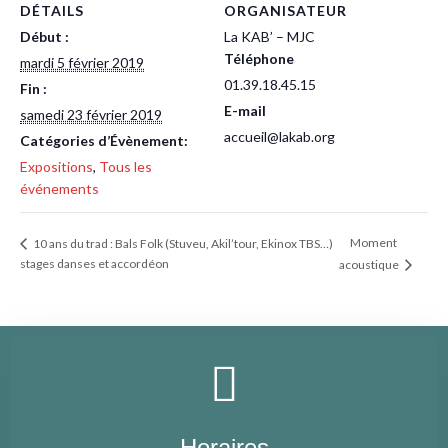
DÉTAILS
ORGANISATEUR
Début :
La KAB’ – MJC
Téléphone
mardi 5 février 2019
01.39.18.45.15
Fin :
E-mail
samedi 23 février 2019
accueil@lakab.org
Catégories d’Évènement:
Expositions
,
Tous les
événements
Moment
10 ans du trad : Bals Folk (Stuveu, Akil’tour, Ekinox TBS…)
stages danses et accordéon
acoustique
Horaires