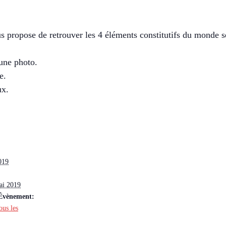
s propose de retrouver les 4 éléments constitutifs du monde s
 une photo.
e.
ux.
019
ai 2019
’Évènement:
ous les