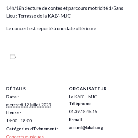
14h/18h :lecture de contes et parcours motricité 1/5ans
Lieu : Terrasse de la KAB’-MJC
Le concert est reporté à une date ultérieure
Ajouter au calendrier
DÉTAILS
ORGANISATEUR
Date :
La KAB’ – MJC
Téléphone
mercredi 12 juillet 2023
01.39.18.45.15
Heure :
E-mail
14:00 - 18:00
accueil@lakab.org
Catégories d’Évènement:
Concerts musiques