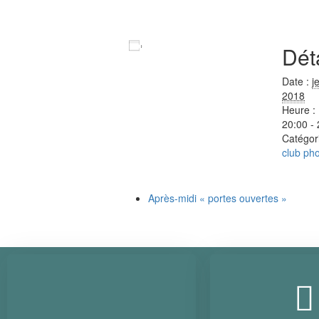
Ajouter au calendrier
Dét
Date :
j
2018
Heure :
20:00 -
Catégor
club ph
Après-midi « portes ouvertes »