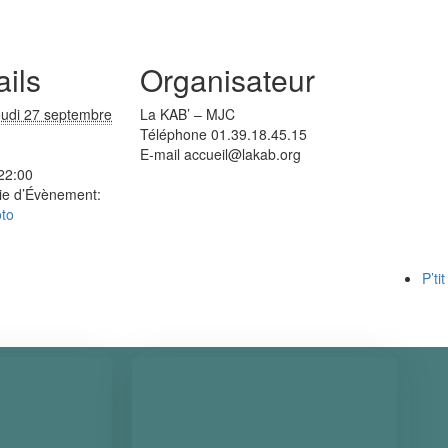
ails
Organisateur
eudi 27 septembre
La KAB’ – MJC
Téléphone
01.39.18.45.15
E-mail
accueil@lakab.org
 22:00
ie d’Évènement:
oto
P’ti