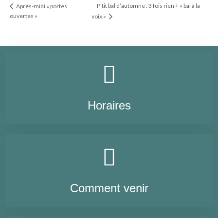
P’tit bal d’automne : 3 fois rien + « bal à la
Après-midi « portes
ouvertes »
voix »
Horaires
Comment venir