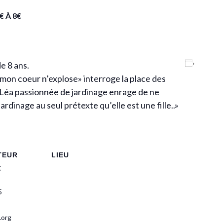
€ À 8€
Ajoute
de 8 ans.
 mon coeur n’explose» interroge la place des
é. Léa passionnée de jardinage enrage de ne
ardinage au seul prétexte qu’elle est une fille..»
TEUR
LIEU
C
5
.org