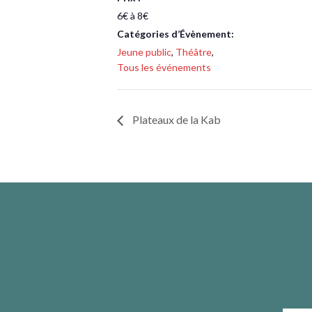
6€ à 8€
Catégories d’Évènement:
Jeune public
,
Théâtre
,
Tous les événements
Plateaux de la Kab