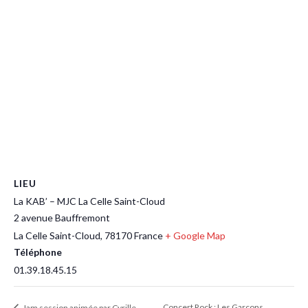
LIEU
La KAB’ – MJC La Celle Saint-Cloud
2 avenue Bauffremont
La Celle Saint-Cloud
,
78170
France
+ Google Map
Téléphone
01.39.18.45.15
Concert Rock : Les Garçons
Jam session animée par Cyrille