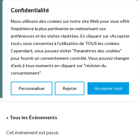
Confidentialité
Nous utilisons des cookies sur notre site Web pour vous offrir
Accueil
Activités & Inscriptions
Billetterie
l'expérience la plus pertinente en mémorisant vos
préférences et les visites répétées. En cliquant sur «Accepter
Événements
Studios
L’association
tout», vous consentez à l'utilisation de TOUS les cookies.
Cependant, vous pouvez visiter "Paramètres des cookies"
pour fournir un consentement contrôlé. Vous pouvez changer
La vie de La KAB’
Club
d'avis à tous moments en cliquant sur "révision du
consentement"
Personnaliser
Rejeter
Accepter tout
« Tous les Évènements
Cet évènement est passé.