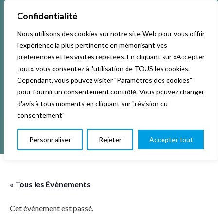
Confidentialité
Nous utilisons des cookies sur notre site Web pour vous offrir
Accueil
Activités & Inscriptions
Billetterie
l'expérience la plus pertinente en mémorisant vos
préférences et les visites répétées. En cliquant sur «Accepter
Événements
Studios
L’association
tout», vous consentez à l'utilisation de TOUS les cookies.
Cependant, vous pouvez visiter "Paramètres des cookies"
pour fournir un consentement contrôlé. Vous pouvez changer
La vie de La KAB’
Club
d'avis à tous moments en cliquant sur "révision du
consentement"
Personnaliser
Rejeter
Accepter tout
« Tous les Évènements
Cet évènement est passé.