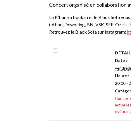
Concert organisé en collaboration a
La K’bane à boukan et le Black Sofa vous
( Abad, Dewoeing, BN, VSK, SFE, Oziris, Es
Retrouvez le Black Sofa sur instagram:
h
Ajouter au calendrier
DÉTAIL
Date :
vendredi
Heure :
20:00 - 
Catégor
Concert
actuelle
événem