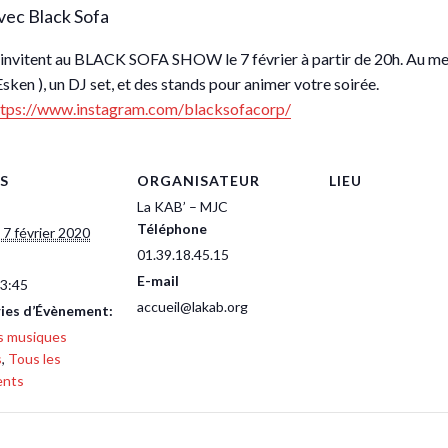
vec Black Sofa
 invitent au BLACK SOFA SHOW le 7 février à partir de 20h. Au men
ken ), un DJ set, et des stands pour animer votre soirée.
ttps://www.instagram.com/blacksofacorp/
S
ORGANISATEUR
LIEU
La KAB’ – MJC
Téléphone
 7 février 2020
01.39.18.45.15
E-mail
23:45
accueil@lakab.org
ies d’Évènement:
s musiques
s
,
Tous les
ents