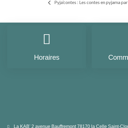
Pyja’contes : Les contes en pyjama par
Horaires
Comme
La KAB' 2 avenue Bauffremont 78170 la Celle Saint-Clo