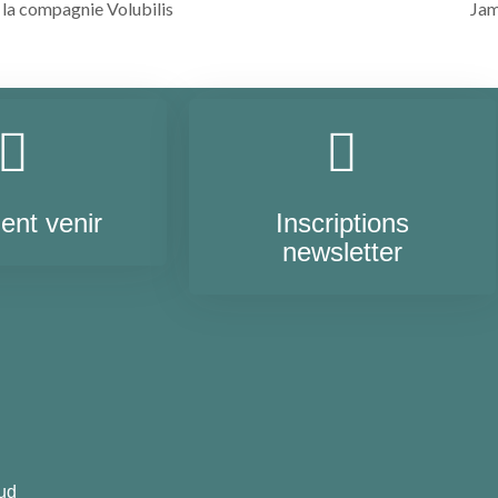
 la compagnie Volubilis
Jam
nt venir
Inscriptions
newsletter
ud