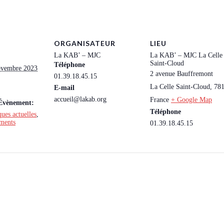
ORGANISATEUR
LIEU
La KAB’ – MJC
La KAB’ – MJC La Celle
Saint-Cloud
Téléphone
ovembre 2023
2 avenue Bauffremont
01.39.18.45.15
La Celle Saint-Cloud
,
78
E-mail
accueil@lakab.org
France
+ Google Map
’Évènement:
Téléphone
ues actuelles
,
ements
01.39.18.45.15