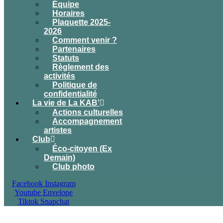
Équipe
Horaires
Plaquette 2025-
2026
Comment venir ?
Partenaires
Statuts
Règlement des
activités
Politique de
confidentialité
La vie de La KAB’
Actions culturelles
Accompagnement
artistes
Club
Éco-citoyen (Ex
Demain)
Club photo
Facebook
Instagram
Youtube
Envelope
Tiktok
Snapchat