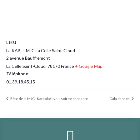
LIEU
La KAB’ – MJC La Celle Saint-Cloud
2 avenue Bauffremont
La Celle Saint-Cloud
,
78170
France
+ Google Map
Téléphone
01.39.18.45.15
Fête de la MJC : Karaoké live + soirée dansante
Gala danses